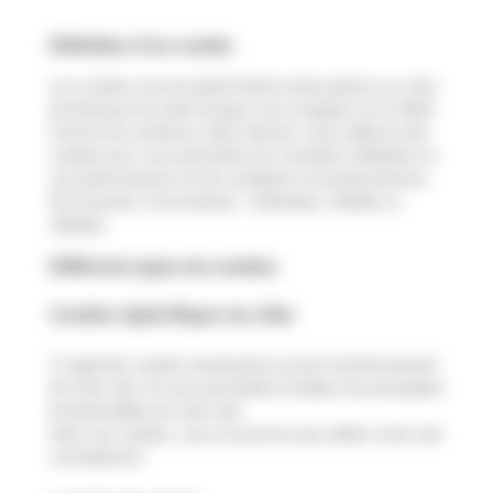
Définition d’un cookie
Les cookies sont de petits fichiers texte placés sur votre
terminal par les sites lorsque vous naviguez sur le Web.
Comme de nombreux sites Internet, nous utilisons des
cookies pour nous permettre de connaître l’utilisation et
ces performances et d’en améliorer le fonctionnement.
Par terminal, il est entendu : Ordinateur, Mobile ou
Tablette.
Différents types de cookies
Cookie Spécifique Au Site
Il s’agit des cookies nécessaires au bon fonctionnement
de notre site. Ils vous permettent d’utiliser les principales
fonctionnalités de notre site.
Sans ces cookies, vous ne pourrez pas utiliser notre site
normalement.