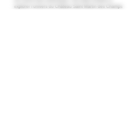
explorer l’univers du Château Saint Martin des Champs
et à choisir des vins de caractère, entre tradition,
convivialité et qualité.
Où se situe le Château Saint Martin des Champs
?
Quelle est l’histoire du Château Saint Martin des
Champs ?
Quelle superficie fait le vignoble du Château
Saint Martin des Champs ?
Quelles appellations de vins produit le domaine ?
Quels types de vins sont produits au Château
Saint Martin des Champs ?
Peut-on visiter le Château Saint Martin des
Champs ?