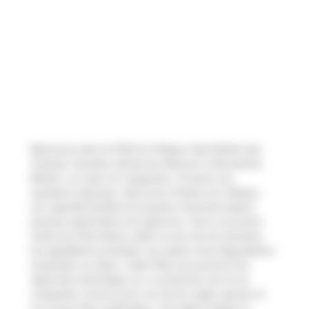
Bienvenue dans la FAQ du Château Saint Martin des
Champs, domaine viticole de référence à Murviel-lès-
Béziers, au cœur du Languedoc. À travers ces
questions-réponses, découvrez l’histoire du château,
son vignoble familial et la passion transmise depuis
plusieurs générations de vignerons. Vous y trouverez
toutes les informations utiles sur les vins du domaine,
les appellations produites, les visites et les dégustations
proposées sur place. Cette FAQ vous permet d’en
apprendre davantage sur un producteur de vin du
Languedoc reconnu pour son terroir argilo-calcaire et
son savoir-faire authentique. Une belle invitation à