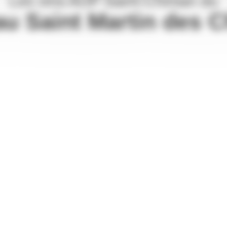
Les vins AOP Saint-Chinian du
au Saint Martin des 